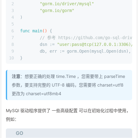
2
"gorm.io/driver/mysql"
3
"gorm.io/gorm"
4
)
5
6
func
main
()
 {
7
// 参考 https://github.com/go-sql-drive
8
	dsn := 
"user:pass@tcp(127.0.0.1:3306)/d
9
	db, err := gorm.Open(mysql.Open(dsn), &
10
}
注意
：想要正确的处理 time.Time ，您需要带上 parseTime
参数，要支持完整的 UTF-8 编码，您需要将 charset=utf8
更改为 charset=utf8mb4
MySQl 驱动程序提供了 一些高级配置 可以在初始化过程中使用，
例如：
GO