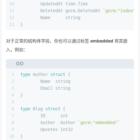
10
	UpdatedAt time.Time
11
	DeletedAt gorm.DeletedAt 
`gorm:"index"`
12
	Name      
string
13
}
对于正常的结构体字段，你也可以通过标签
embedded
将其嵌
入，例如：
GO
1
type
 Author 
struct
 {
2
	Name  
string
3
	Email 
string
4
}
5
6
type
 Blog 
struct
 {
7
	ID      
int
8
	Author  Author 
`gorm:"embedded"`
9
	Upvotes 
int32
10
}