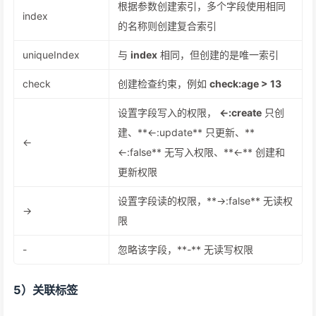
根据参数创建索引，多个字段使用相同
index
的名称则创建复合索引
uniqueIndex
与
index
相同，但创建的是唯一索引
check
创建检查约束，例如
check:age > 13
设置字段写入的权限，
<-:create
只创
建、**<-:update** 只更新、**
<-
<-:false** 无写入权限、**<-** 创建和
更新权限
设置字段读的权限，**->:false** 无读权
->
限
-
忽略该字段，**-** 无读写权限
5）关联标签