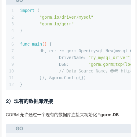
1
import
 (
2
"gorm.io/driver/mysql"
3
"gorm.io/gorm"
4
)
5
6
func
main
()
 {
7
	db, err := gorm.Open(mysql.New(mysql.Co
8
		DriverName: 
"my_mysql_driver"
,
9
		DSN:        
"gorm:gorm@tcp(loca
10
// Data Source Name，参考 https://
11
	}), &gorm.Config{})
12
}
2）现有的数据库连接
GORM 允许通过一个现有的数据库连接来初始化 *
gorm.DB
GO