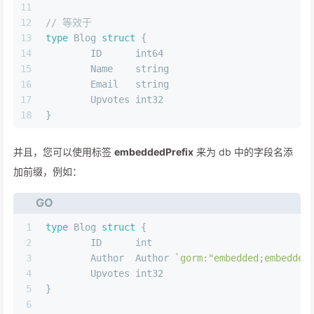
11
12
// 等效于
13
type
 Blog 
struct
 {
14
	ID      
int64
15
	Name    
string
16
	Email   
string
17
	Upvotes 
int32
18
}
并且，您可以使用标签
embeddedPrefix
来为 db 中的字段名添
加前缀，例如：
GO
1
type
 Blog 
struct
 {
2
	ID      
int
3
	Author  Author 
`gorm:"embedded;embedded
4
	Upvotes 
int32
5
}
6