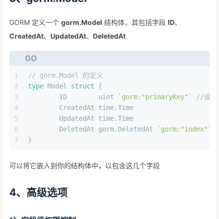
GORM 定义一个
gorm.Model
结构体，其包括字段
ID
、
CreatedAt
、
UpdatedAt
、
DeletedAt
GO
1
// gorm.Model 的定义
2
type
 Model 
struct
 {
3
	ID        
uint
`gorm:"primaryKey"`
//设
4
	CreatedAt time.Time
5
	UpdatedAt time.Time
6
	DeletedAt gorm.DeletedAt 
`gorm:"index"`
7
}
可以将它嵌入到你的结构体中，以包含这几个字段
4、高级选项