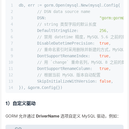
1
db, err := gorm.Open(mysql.New(mysql.Config{
2
// DSN data source name
3
	DSN:                       
"gorm:gorm@t
4
// string 类型字段的默认长度
5
	DefaultStringSize:         
256
,
6
// 禁用 datetime 精度，MySQL 5.6 之前的数据库不支
7
	DisableDatetimePrecision:  
true
,
8
// 重命名索引时采用删除并新建的方式，MySQL 5.7 之前的
9
	DontSupportRenameIndex:    
true
,
10
// 用 `change` 重命名列，MySQL 8 之前的数据库和 
11
	DontSupportRenameColumn:   
true
,
12
// 根据当前 MySQL 版本自动配置                
13
	SkipInitializeWithVersion: 
false
,      
14
}), &gorm.Config{})
1）自定义驱动
GORM 允许通过
DriverName
选项自定义 MySQL 驱动，例如：
GO