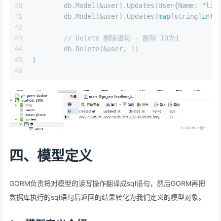
40
	db.Model(&user).Updates(User{Name: 
"lin
41
	db.Model(&user).Updates(
map
[
string
]
inte
42
43
// Delete 删除语句 - 删除 ID为1
44
	db.Delete(&user, 
1
)
45
}
46
四、模型定义
GORM负责将对模型的读写操作翻译成sql语句，然后GORM再把
数据库执行的sql语句后返回的结果转化为我们定义的模型对象。