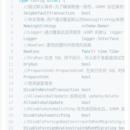
1
type
 Config 
struct
 {
2
//跳过默认事务:为了确保数据一致性，GORM 会在事务
3
  SkipDefaultTransaction   
bool
4
//命名策略:用户通过覆盖默认的NamingStrategy来更
5
  NamingStrategy           schema.Namer
6
//Logger:通过覆盖此选项更改 GORM 的默认 logger
7
  Logger                   logger.Interface
8
//NowFunc:更改创建时间使用的函数
9
  NowFunc                  
func
()
 time.Time
10
//DryRun:生成 SQL 但不执行，可以用于准备或测试生成的
11
  DryRun                   
bool
12
//PrepareStmt:PreparedStmt 在执行任何 SQL
13
  PrepareStmt              
bool
14
//禁用嵌套事务
15
  DisableNestedTransaction 
bool
16
//AllowGlobalUpdate:启用全局 update/delete
17
  AllowGlobalUpdate        
bool
18
//DisableAutomaticPing:在完成初始化后，GORM
19
  DisableAutomaticPing     
bool
20
//DisableForeignKeyConstraintWhenMigratin
21
  DisableForeignKeyConstraintWhenMigrating 
bool