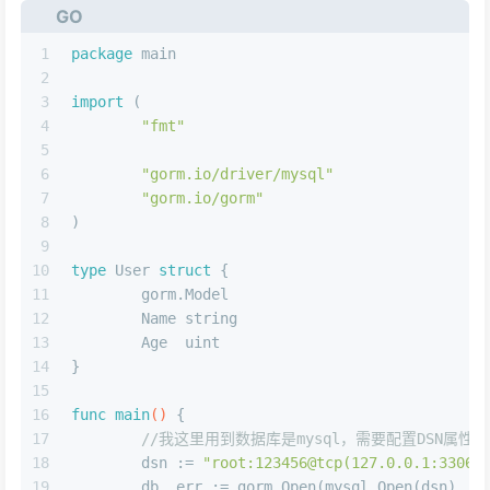
GO
1
package
 main
2
3
import
 (
4
"fmt"
5
6
"gorm.io/driver/mysql"
7
"gorm.io/gorm"
8
)
9
10
type
 User 
struct
 {
11
	gorm.Model
12
	Name 
string
13
	Age  
uint
14
}
15
16
func
main
()
 {
17
//我这里用到数据库是mysql，需要配置DSN属性[username
18
	dsn := 
"root:123456@tcp(127.0.0.1:3306)
19
	db, err := gorm.Open(mysql.Open(dsn), &