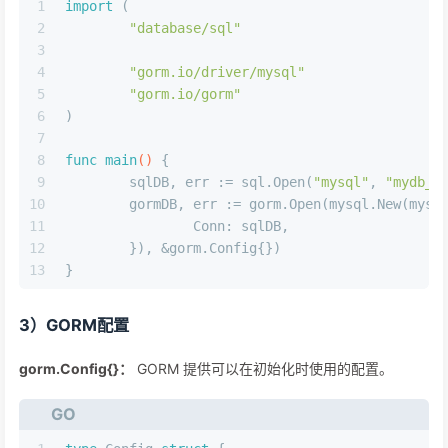
1
import
 (
2
"database/sql"
3
4
"gorm.io/driver/mysql"
5
"gorm.io/gorm"
6
)
7
8
func
main
()
 {
9
	sqlDB, err := sql.Open(
"mysql"
, 
"mydb_d
10
	gormDB, err := gorm.Open(mysql.New(mysq
11
		Conn: sqlDB,
12
	}), &gorm.Config{})
13
}
3）GORM配置
gorm.Config{}：
GORM 提供可以在初始化时使用的配置。
GO