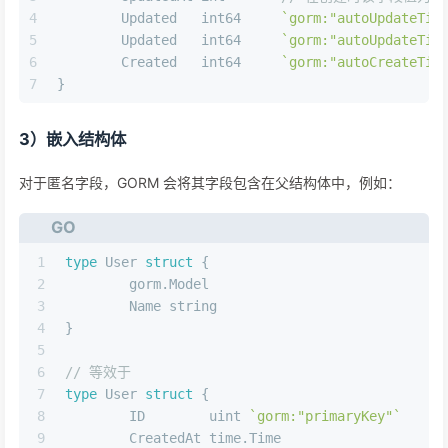
4
	Updated   
int64
`gorm:"autoUpdateTim
5
	Updated   
int64
`gorm:"autoUpdateTim
6
	Created   
int64
`gorm:"autoCreateTim
7
}
3）嵌入结构体
对于匿名字段，GORM 会将其字段包含在父结构体中，例如：
GO
1
type
 User 
struct
 {
2
	gorm.Model
3
	Name 
string
4
}
5
6
// 等效于
7
type
 User 
struct
 {
8
	ID        
uint
`gorm:"primaryKey"`
9
	CreatedAt time.Time