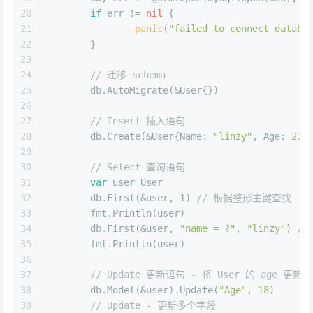
20
if
 err != 
nil
 {
21
panic
(
"failed to connect databa
22
	}
23
24
// 迁移 schema
25
	db.AutoMigrate(&User{})
26
27
// Insert 插入语句
28
	db.Create(&User{Name: 
"linzy"
, Age: 
23
}
29
30
// Select 查询语句
31
var
 user User
32
	db.First(&user, 
1
) 
// 根据整形主键查找
33
	fmt.Println(user)
34
	db.First(&user, 
"name = ?"
, 
"linzy"
) 
//
35
	fmt.Println(user)
36
37
// Update 更新语句 - 将 User 的 age 更新为
38
	db.Model(&user).Update(
"Age"
, 
18
)
39
// Update - 更新多个字段