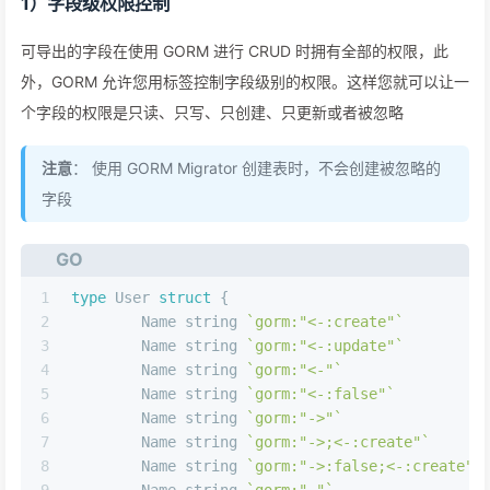
1）字段级权限控制
可导出的字段在使用 GORM 进行 CRUD 时拥有全部的权限，此
外，GORM 允许您用标签控制字段级别的权限。这样您就可以让一
个字段的权限是只读、只写、只创建、只更新或者被忽略
注意
： 使用 GORM Migrator 创建表时，不会创建被忽略的
字段
GO
1
type
 User 
struct
 {
2
	Name 
string
`gorm:"<-:create"`
3
	Name 
string
`gorm:"<-:update"`
4
	Name 
string
`gorm:"<-"`
5
	Name 
string
`gorm:"<-:false"`
6
	Name 
string
`gorm:"->"`
7
	Name 
string
`gorm:"->;<-:create"`
8
	Name 
string
`gorm:"->:false;<-:create"`
9
	Name 
string
`gorm:"-"`