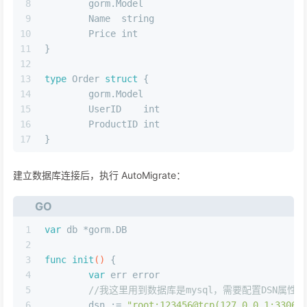
8
	gorm.Model
9
	Name  
string
10
	Price 
int
11
}
12
13
type
 Order 
struct
 {
14
	gorm.Model
15
	UserID    
int
16
	ProductID 
int
17
}
建立数据库连接后，执行 AutoMigrate：
GO
1
var
 db *gorm.DB
2
3
func
init
()
 {
4
var
 err 
error
5
//我这里用到数据库是mysql，需要配置DSN属性[username
6
	dsn := 
"root:123456@tcp(127.0.0.1:3306)