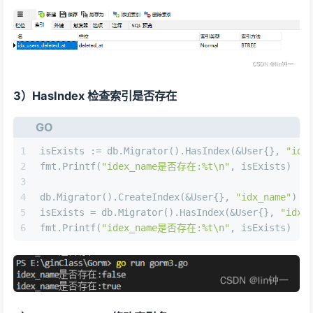
3）HasIndex 检查索引是否存在
GO
1
isExists := db.Migrator().HasIndex(&User{}, 
"idx
2
fmt.Printf(
"idex_name是否存在:%t\n"
, isExists)
3
4
db.Migrator().CreateIndex(&User{}, 
"idx_name"
)
5
isExists = db.Migrator().HasIndex(&User{}, 
"idx_
6
fmt.Printf(
"idex_name是否存在:%t\n"
, isExists)