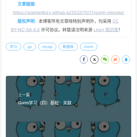
文章链接:
https://gopherlinzy.github.io/2022/10/11/gorm-migrate/
版权声明:
本博客所有文章除特别声明外，均采用
CC
BY-NC-SA 4.0
许可协议。转载请注明来源
Linzy 知识库
！
学习
go
mysql
数据库
Gorm
上一篇
Gorm学习（四）基础：关联