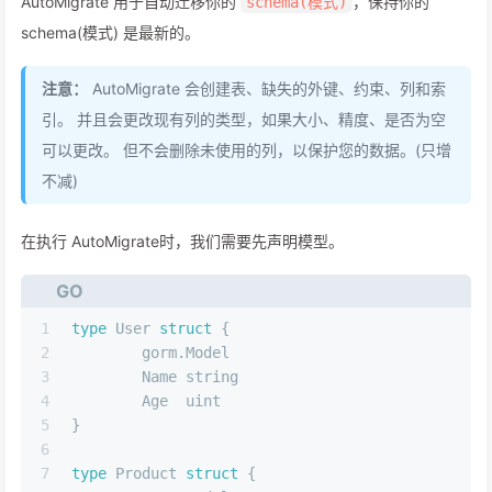
AutoMigrate 用于自动迁移你的
，保持你的
schema(模式)
schema(模式) 是最新的。
注意：
AutoMigrate 会创建表、缺失的外键、约束、列和索
引。 并且会更改现有列的类型，如果大小、精度、是否为空
可以更改。 但不会删除未使用的列，以保护您的数据。(只增
不减)
在执行 AutoMigrate时，我们需要先声明模型。
GO
1
type
 User 
struct
 {
2
	gorm.Model
3
	Name 
string
4
	Age  
uint
5
}
6
7
type
 Product 
struct
 {