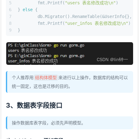
5
	fmt.Printf(
"users 表名修改成功\n"
)
6
} 
else
 {
7
	db.Migrator().RenameTable(&UserInfo{}, &
8
	fmt.Printf(
"user_infos 表名修改成功\n"
)
9
}
个人推荐用
来进行以上操作，数据库的结构可以
结构体模型
统一固定，这也是迁移的目的。
3、数据表字段接口
操作数据库表字段，必须先声明模型。