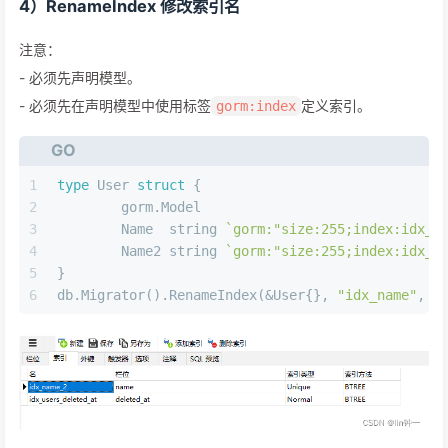
4）RenameIndex 修改索引名
注意：
- 必须先声明模型。
- 必须先在声明模型中使用标签
定义索引。
gorm:index
GO
1
type
 User 
struct
 {
2
	gorm.Model
3
	Name  
string
`gorm:"size:255;index:idx_n
4
	Name2 
string
`gorm:"size:255;index:idx_n
5
}
6
db.Migrator().RenameIndex(&User{}, 
"idx_name"
, 
"