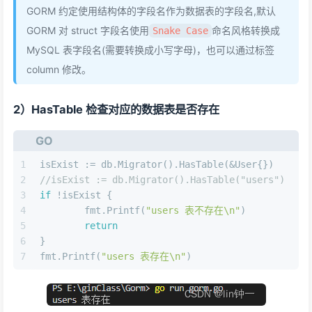
GORM 约定使用结构体的字段名作为数据表的字段名,默认
GORM 对 struct 字段名使用
命名风格转换成
Snake Case
MySQL 表字段名(需要转换成小写字母)，也可以通过标签
column 修改。
2）HasTable 检查对应的数据表是否存在
GO
1
isExist := db.Migrator().HasTable(&User{})
2
//isExist := db.Migrator().HasTable("users")
3
if
 !isExist {
4
	fmt.Printf(
"users 表不存在\n"
)
5
return
6
}
7
fmt.Printf(
"users 表存在\n"
)