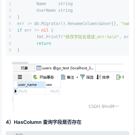
2
	Name     
string
3
	UserName 
string
4
}
5
err := db.Migrator().RenameColumn(&User{}, 
"name
6
if
 err != 
nil
 {
7
	fmt.Printf(
"修改字段名错误,err:%s\n"
, err)
8
return
9
}
4）HasColumn 查询字段是否存在