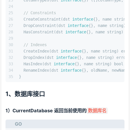
23
  ColumnTypes(dst 
interface
{}) ([]ColumnType, 
e
24
25
// Constraints
26
  CreateConstraint(dst 
interface
{}, name 
string
27
  DropConstraint(dst 
interface
{}, name 
string
) 
28
  HasConstraint(dst 
interface
{}, name 
string
) 
b
29
30
// Indexes
31
  CreateIndex(dst 
interface
{}, name 
string
) 
err
32
  DropIndex(dst 
interface
{}, name 
string
) 
error
33
  HasIndex(dst 
interface
{}, name 
string
) 
bool
34
  RenameIndex(dst 
interface
{}, oldName, newName
35
}
1、数据库接口
1）CurrentDatabase 返回当前使用的
数据库名
GO