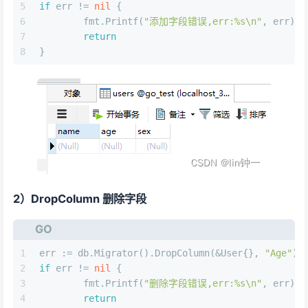
5
if
 err != 
nil
 {
6
	fmt.Printf(
"添加字段错误,err:%s\n"
, err)
7
return
8
}
2）DropColumn 删除字段
GO
1
err := db.Migrator().DropColumn(&User{}, 
"Age"
)
2
if
 err != 
nil
 {
3
	fmt.Printf(
"删除字段错误,err:%s\n"
, err)
4
return