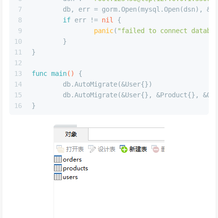
7
	db, err = gorm.Open(mysql.Open(dsn), &g
8
if
 err != 
nil
 {
9
panic
(
"failed to connect databa
10
	}
11
}
12
13
func
main
()
 {
14
	db.AutoMigrate(&User{})
15
	db.AutoMigrate(&User{}, &Product{}, &Or
16
}