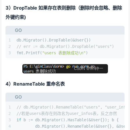
3）DropTable 如果存在表则删除（删除时会忽略、删除
外键约束)
GO
1
db.Migrator().DropTable(&User{})
2
// err := db.Migrator().DropTable("users")
3
fmt.Printf(
"users 表删除成功\n"
)
4）RenameTable 重命名表
GO
1
// db.Migrator().RenameTable("users", "user_info
2
//若是users表存在则改名为user_infos表，反之亦然
3
if
 b := db.Migrator().HasTable(&User{}); b {
4
	db.Migrator().RenameTable(&User{}, &User