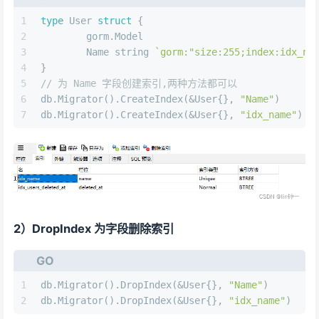
1
type
 User 
struct
 {
2
	gorm.Model
3
	Name 
string
`gorm:"size:255;index:idx_na
4
}
5
// 为 Name 字段创建索引,两种方法都可以
6
db.Migrator().CreateIndex(&User{}, 
"Name"
)
7
db.Migrator().CreateIndex(&User{}, 
"idx_name"
)
2）DropIndex 为字段删除索引
GO
1
db.Migrator().DropIndex(&User{}, 
"Name"
)
2
db.Migrator().DropIndex(&User{}, 
"idx_name"
)