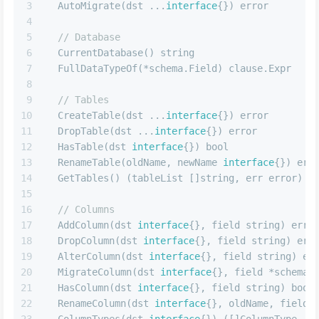
3
  AutoMigrate(dst ...
interface
{}) 
error
4
5
// Database
6
  CurrentDatabase() 
string
7
  FullDataTypeOf(*schema.Field) clause.Expr
8
9
// Tables
10
  CreateTable(dst ...
interface
{}) 
error
11
  DropTable(dst ...
interface
{}) 
error
12
  HasTable(dst 
interface
{}) 
bool
13
  RenameTable(oldName, newName 
interface
{}) 
err
14
  GetTables() (tableList []
string
, err 
error
)
15
16
// Columns
17
  AddColumn(dst 
interface
{}, field 
string
) 
erro
18
  DropColumn(dst 
interface
{}, field 
string
) 
err
19
  AlterColumn(dst 
interface
{}, field 
string
) 
er
20
  MigrateColumn(dst 
interface
{}, field *schema.
21
  HasColumn(dst 
interface
{}, field 
string
) 
bool
22
  RenameColumn(dst 
interface
{}, oldName, field 