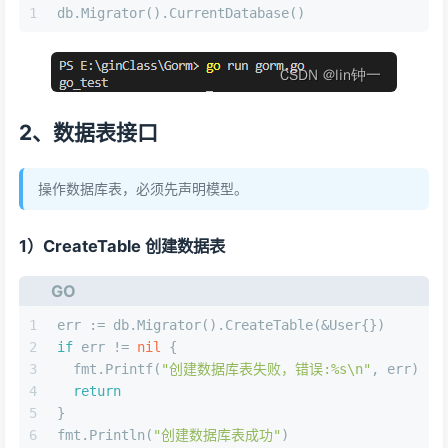
1
db.Migrator().CurrentDatabase()
2、数据表接口
操作数据库表，必须先声明模型。
1）CreateTable 创建数据表
GO
1
err := db.Migrator().CreateTable(&User{})
2
if
 err != 
nil
 {
3
  fmt.Printf(
"创建数据库表失败，错误:%s\n"
, err)
4
return
5
}
6
fmt.Println(
"创建数据库表成功"
)